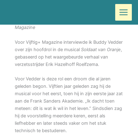
Ga
Door
Wilma
/
maart 3, 2026
naar
de
Interview door Wilma Vervoort voor Vijftig+
inhoud
Magazine
Voor Vijftig+ Magazine interviewde ik Buddy Vedder
over zijn hoofdrol in de musical
Soldaat van Oranje
,
gebaseerd op het waargebeurde verhaal van
verzetsstrijder Erik Hazelhoff Roelfzema.
Voor Vedder is deze rol een droom die al jaren
geleden begon. Vijftien jaar geleden zag hij de
musical voor het eerst, toen hij in zijn eerste jaar zat
aan de Frank Sanders Akademie. „Ik dacht toen
meteen: dit is wat ik wil in het leven.” Sindsdien zag
hij de voorstelling meerdere keren, eerst als
liefhebber en later steeds vaker om het stuk
technisch te bestuderen.