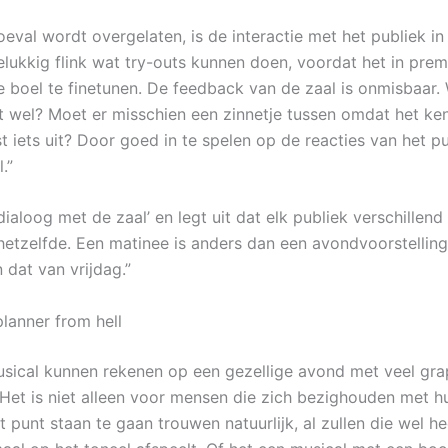
oeval wordt overgelaten, is de interactie met het publiek in
lukkig flink wat try-outs kunnen doen, voordat het in premi
e boel te finetunen. De feedback van de zaal is onmisbaar
ist wel? Moet er misschien een zinnetje tussen omdat het ke
t iets uit? Door goed in te spelen op de reacties van het p
.”
ialoog met de zaal’ en legt uit dat elk publiek verschillend
 hetzelfde. Een matinee is anders dan een avondvoorstelling
 dat van vrijdag.”
lanner from hell
sical kunnen rekenen op een gezellige avond met veel gr
,,Het is niet alleen voor mensen die zich bezighouden met h
 punt staan te gaan trouwen natuurlijk, al zullen die wel h