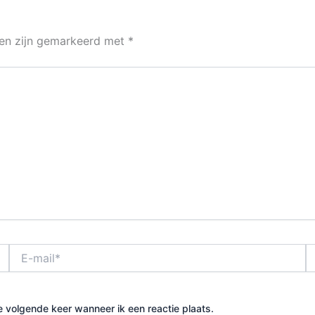
den zijn gemarkeerd met
*
E-
Si
mail*
e volgende keer wanneer ik een reactie plaats.