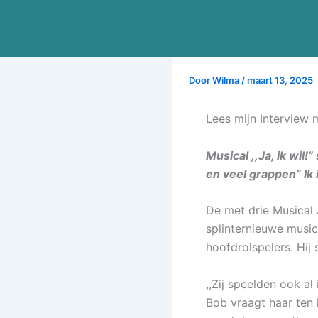
Ga
naar
de
inhoud
Door
Wilma
/
maart 13, 2025
Lees mijn Interview m
Musical ,,Ja, ik wil
en veel grappen” Ik
De met drie Musical A
splinternieuwe music
hoofdrolspelers. Hij 
,,Zij speelden ook al
Bob vraagt haar ten h