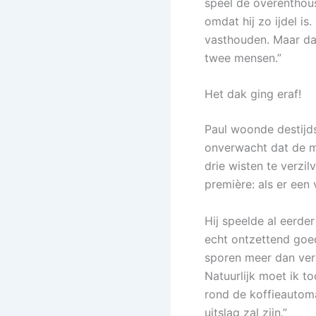
speel de overenthous
omdat hij zo ijdel is
vasthouden. Maar daar
twee mensen.”
Het dak ging eraf!
Paul woonde destijds
onverwacht dat de m
drie wisten te verzil
première: als er een
Hij speelde al eerder
echt ontzettend goed
sporen meer dan verdi
Natuurlijk moet ik t
rond de koffieautoma
uitslag zal zijn.”