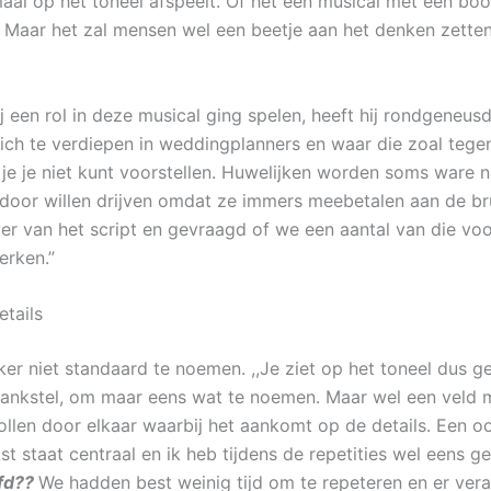
maal op het toneel afspeelt. Of het een musical met een boo
. Maar het zal mensen wel een beetje aan het denken zette
ij een rol in deze musical ging spelen, heeft hij rondgeneu
ch te verdiepen in weddingplanners en waar die zoal tegen
je je niet kunt voorstellen. Huwelijken worden soms ware n
door willen drijven omdat ze immers meebetalen aan de brui
er van het script en gevraagd of we een aantal van die voo
erken.”
etails
eker niet standaard te noemen. ,,Je ziet op het toneel dus
ankstel, om maar eens wat te noemen. Maar wel een veld m
ollen door elkaar waarbij het aankomt op de details. Een oo
st staat centraal en ik heb tijdens de repetities wel eens g
fd??
We hadden best weinig tijd om te repeteren en er ver