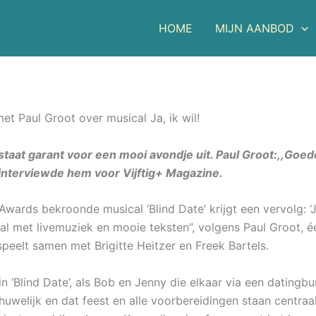
HOME
MIJN AANBOD
et Paul Groot over musical Ja, ik wil!
!” staat garant voor een mooi avondje uit. Paul Groot:,,Goed
 interviewde hem voor Vijftig+ Magazine.
wards bekroonde musical ‘Blind Date’ krijgt een vervolg: ‘Ja,
al met livemuziek en mooie teksten”, volgens Paul Groot, 
speelt samen met Brigitte Heitzer en Freek Bartels.
 in ‘Blind Date’, als Bob en Jenny die elkaar via een datingb
uwelijk en dat feest en alle voorbereidingen staan centraal in