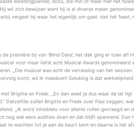
iaste weddingplanner, Koos, die min of meer met het huwel
. Hij wil zich bewijzen want hij is al diverse malen genomine
bij vergeet hij waar het eigenlijk om gaat: niet het feest,
 de première bij van ‘Blind Date’; het dak ging er toen af! 
usical voor maar liefst acht Musical Awards genomineerd 
veren. ,,Die musical was echt de verrassing van het seizoen.
 vervolg komt, wil ik meedoen! Gelukkig is dat werkelijkhei
 met Brigitte en Freek. ,,En dan weet je dus waar de lat lig
.” Datzelfde zullen Brigitte en Freek over Paul zeggen, want
end. ,,Ik word inmiddels voor allerlei rollen gevraagd en da
och nog wel eens audities doen en dat blijft spannend. Dan h
at te wachten tot je aan de beurt bent en daarna is het a