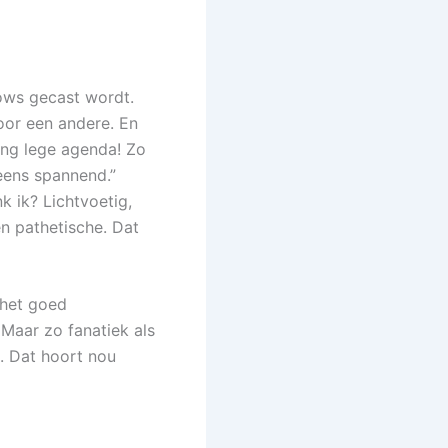
hows gecast wordt.
oor een andere. En
lang lege agenda! Zo
 eens spannend.”
nk ik? Lichtvoetig,
en pathetische. Dat
 het goed
 Maar zo fanatiek als
. Dat hoort nou