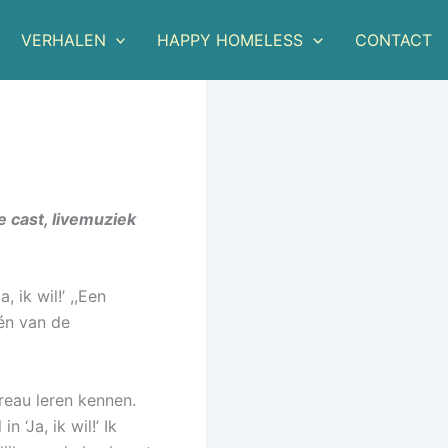
VERHALEN
HAPPY HOMELESS
CONTACT
e cast, livemuziek
 ik wil!’ ,,Een
één van de
ureau leren kennen.
 ‘Ja, ik wil!’ Ik