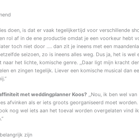
nnend
ies doen, is dat er vaak tegelijkertijd voor verschillende s
een rol af in de ene productie omdat je een voorkeur hebt v
 later toch niet door …. dan zit je ineens met een maanden
 hetzelfde seizoen, zo is ineens alles weg. Dus ja, het is wel
t naar het lichte, komische genre. ,,Daar ligt mijn kracht de
pelen en zingen tegelijk. Liever een komische musical dan e
ij.”
 affiniteit met weddingplanner Koos?
,,Nou, ik ben wel van
tjes afvinken als er iets groots georganiseerd moet worden.
ok nog wel iets aan het toeval worden overgelaten vind ik
.”
elangrijk zijn