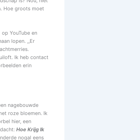
dschap is? Nou, niet
n. Hoe groots moet
sd op YouTube en
aan lopen. ,,Er
achtmerries.
loft. Ik heb contact
rbeelden erin
 geen nagebouwde
et roze bloemen. Ik
rbel hier, een
edacht:
Hoe Krijg Ik
anderde nogal eens