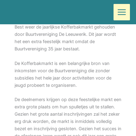
Ga
Door
Wilma
/
juni 7, 2018
naar
de
Op zondag 10 juni a.s. wordt in het Centrum van
inhoud
Best weer de jaarlijkse Kofferbakmarkt gehouden
door Buurtvereniging De Leeuwerik. Dit jaar wordt
het een extra feestelijk markt omdat de
Buurtvereniging 35 jaar bestaat.
De Kofferbakmarkt is een belangrijke bron van
inkomsten voor de Buurtvereniging die zonder
subsidies het hele jaar door activiteiten voor de
jeugd probeert te organiseren.
De deelnemers krijgen op deze feestelijke markt een
extra grote plaats om hun spulletjes uit te stallen.
Gezien het grote aantal inschrijvingen zal het zeker
erg druk worden, de markt is inmiddels volledig
bezet en inschrijving gesloten. Gezien het succes in