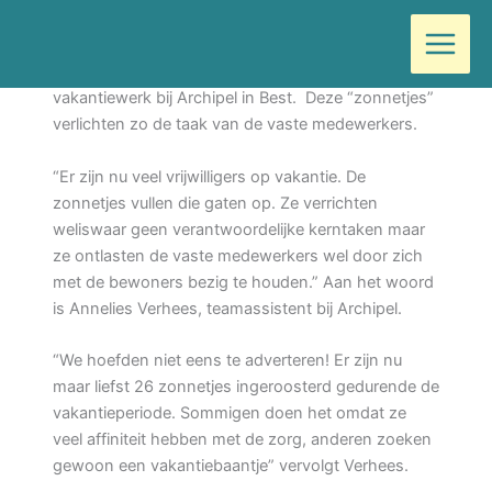
Ga
Door
Wilma
/
juli 15, 2018
naar
de
26 kinderen tussen 13 en 15 jaar doen speciaal
inhoud
vakantiewerk bij Archipel in Best. Deze “zonnetjes”
verlichten zo de taak van de vaste medewerkers.
“Er zijn nu veel vrijwilligers op vakantie. De
zonnetjes vullen die gaten op. Ze verrichten
weliswaar geen verantwoordelijke kerntaken maar
ze ontlasten de vaste medewerkers wel door zich
met de bewoners bezig te houden.” Aan het woord
is Annelies Verhees, teamassistent bij Archipel.
“We hoefden niet eens te adverteren! Er zijn nu
maar liefst 26 zonnetjes ingeroosterd gedurende de
vakantieperiode. Sommigen doen het omdat ze
veel affiniteit hebben met de zorg, anderen zoeken
gewoon een vakantiebaantje” vervolgt Verhees.