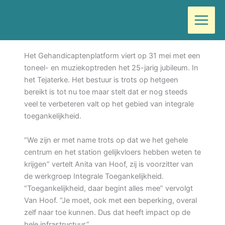
Ga
Door
Wilma
/
april 24, 2019
naar
de
31 mei Feest
inhoud
Het Gehandicaptenplatform viert op 31 mei met een
toneel- en muziekoptreden het 25-jarig jubileum. In
het Tejaterke. Het bestuur is trots op hetgeen
bereikt is tot nu toe maar stelt dat er nog steeds
veel te verbeteren valt op het gebied van integrale
toegankelijkheid.
“We zijn er met name trots op dat we het gehele
centrum en het station gelijkvloers hebben weten te
krijgen” vertelt Anita van Hoof, zij is voorzitter van
de werkgroep Integrale Toegankelijkheid.
“Toegankelijkheid, daar begint alles mee” vervolgt
Van Hoof. “Je moet, ook met een beperking, overal
zelf naar toe kunnen. Dus dat heeft impact op de
hele infrastructuur.”