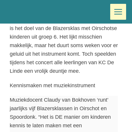
Ga
Door
Wilma
/
juni 30, 2022
naar
de
Kennismaken met een muziekinstrument, dat
inhoud
is het doel van de Blazersklas met Oirschotse
kinderen uit groep 6. Het lijkt misschien
makkelijk, maar het duurt soms weken voor er
geluid uit het instrument komt. Toch speelden
tijdens het concert alle leerlingen van KC De
Linde een vrolijk deuntje mee.
Kennismaken met muziekinstrument
Muziekdocent Claudy van Bokhoven ‘runt’
jaarlijks vijf Blazersklassen in Oirschot en
Spoordonk. “Het is DE manier om kinderen
kennis te laten maken met een