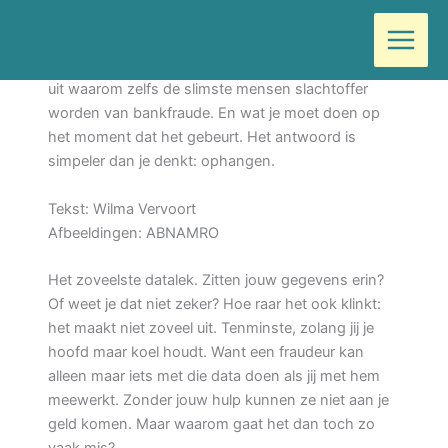
Ga
Door
Wilma
/
juli 1, 2026
naar
de
Marco Hendriks, fraude-expert bij ABNAMRO, legt
inhoud
uit waarom zelfs de slimste mensen slachtoffer
worden van bankfraude. En wat je moet doen op
het moment dat het gebeurt. Het antwoord is
simpeler dan je denkt: ophangen.
Tekst: Wilma Vervoort
Afbeeldingen: ABNAMRO
Het zoveelste datalek. Zitten jouw gegevens erin?
Of weet je dat niet zeker? Hoe raar het ook klinkt:
het maakt niet zoveel uit. Tenminste, zolang jij je
hoofd maar koel houdt. Want een fraudeur kan
alleen maar iets met die data doen als jij met hem
meewerkt. Zonder jouw hulp kunnen ze niet aan je
geld komen. Maar waarom gaat het dan toch zo