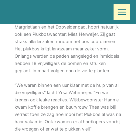
Ga
Door
Wilma
/
januari 25, 2022
naar
de
Bij het nieuwe plukbos, gelegen in Best aan de
inhoud
Margrietlaan en het Dopveldenpad, hoort natuurlijk
ook een Plukboswachter: Mies Herweijer. Zij gaat
straks allerlei zaken rondom het bos coördineren.
Het plukbos krijgt langzaam maar zeker vorm.
Onlangs werden de paden aangelegd en inmiddels
hebben 18 vrijwilligers de bomen en struiken
geplant. In maart volgen dan de vaste planten.
“We waren binnen een uur klaar met de hulp van al
die vrijwilligers” lacht Yrsa Wehrmeijer. “En we
kregen ook leuke reacties. Wijkbewoonster Hannie
kwam koffie brengen en buurvrouw Thea was blij
verrast toen ze zag hoe mooi het Plukbos al was na
haar vakantie. Ook kwamen er al hardlopers voorbij
die vroegen of er wat te plukken viel!”