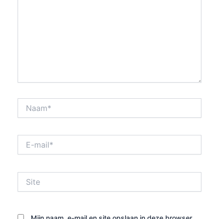
Naam*
E-
mail*
Site
Mijn naam, e-mail en site opslaan in deze browser