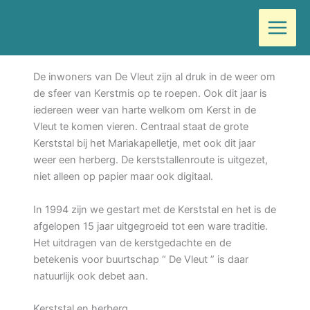
Ga
Door
Wilma
/
december 12, 2019
naar
de
Van harte welkom bij
Kerst in de Vleut
inhoud
De inwoners van De Vleut zijn al druk in de weer om
de sfeer van Kerstmis op te roepen. Ook dit jaar is
iedereen weer van harte welkom om Kerst in de
Vleut te komen vieren. Centraal staat de grote
Kerststal bij het Mariakapelletje, met ook dit jaar
weer een herberg. De kerststallenroute is uitgezet,
niet alleen op papier maar ook digitaal.
In 1994 zijn we gestart met de Kerststal en het is de
afgelopen 15 jaar uitgegroeid tot een ware traditie.
Het uitdragen van de kerstgedachte en de
betekenis voor buurtschap “ De Vleut ” is daar
natuurlijk ook debet aan.
Kerststal en herberg