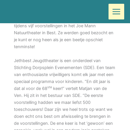
Ga
Door
Wilma
/
augustus 23, 2022
naar
de
Ook deze zomervakantie begroet Jeth de kinderen
inhoud
tijdens vijf voorstellingen in het Joe Mann
Natuurtheater in Best. Ze werden goed bezocht en
je kunt er nog heen als je een beetje opschiet
tenminste!
Jethbest Jeugdtheater is een onderdeel van
Stichting Dorpsplein Evenementen (SDE). Een team
van enthousiaste vrijwilligers komt elk jaar met een
speciaal programma voor kinderen. “En dit jaar is
ste
dat al voor de 68
keer!” vertelt Matjan van de
Ven. Hij zit in het bestuur van SDE. “De eerste
voorstelling hadden we maar liefst 500
toeschouwers! Daar zijn we heel trots op want we
doen echt ons best om afwisseling te brengen in
de voorstellingen. De ene keer is het ‘gewoon’ een