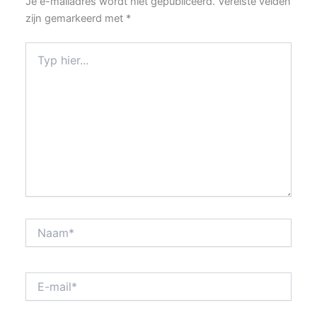
Je e-mailadres wordt niet gepubliceerd.
Vereiste velden
zijn gemarkeerd met
*
Typ
hier...
Naam*
E-
mail*