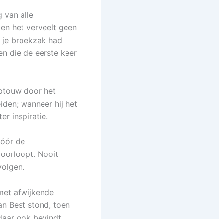
 van alle
 en het verveelt geen
n je broekzak had
en die de eerste keer
eptouw door het
iden; wanneer hij het
er inspiratie.
vóór de
doorloopt. Nooit
volgen.
met afwijkende
an Best stond, toen
 daar ook bevindt