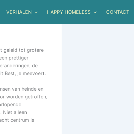
VERHALEN
HAPPY HOMELESS
CONTACT
t geleid tot grotere
een prettiger
veranderingen, de
it Best, je meevoert.
ensen van heinde en
or worden getroffen,
oorlopende
. Niet alleen
echt centrum is