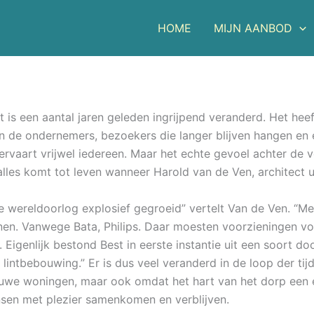
HOME
MIJN AANBOD
 is een aantal jaren geleden ingrijpend veranderd. Het heef
 de ondernemers, bezoekers die langer blijven hangen en 
t ervaart vrijwel iedereen. Maar het echte gevoel achter de 
 alles komt tot leven wanneer Harold van de Ven, architect u
e wereldoorlog explosief gegroeid” vertelt Van de Ven. “M
en. Vanwege Bata, Philips. Daar moesten voorzieningen vo
 Eigenlijk bestond Best in eerste instantie uit een soort d
lintbebouwing.” Er is dus veel veranderd in de loop der tijd
uwe woningen, maar ook omdat het hart van het dorp een 
en met plezier samenkomen en verblijven.