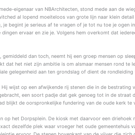
n mede-eigenaar van NBArchitecten, stond mede aan de wieg
itched al lopend moeiteloos van grote lijn naar klein detail
je begint je serieus af te vragen of je tot nu toe je ogen i
e dingen ervaar en zie je. Volgens hem overkomt dat iedere
, gemiddeld dan toch, neemt hij een groep mensen op sle
kt dat het niet zijn ambitie is om alsmaar mensen rond te le
iale gelegenheid aan ten grondslag of dient de rondleiding t
. Hij wijst op een afwijkende rij stenen die in de bestrating 
ebracht, een soort padje dat gek genoeg tot in de straat 
ad blijkt de oorspronkelijke fundering van de oude kerk te 
an op het Dorpsplein. De kiosk met daarvoor een driehoek 
exact dezelfde plek waar vroeger het oude gemeentehuis v
leintje ervoor. De stenen bovenkant van de vijver die zich