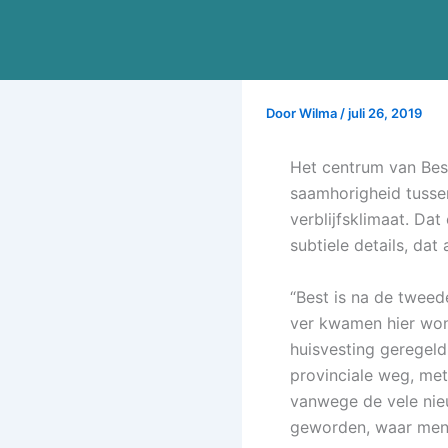
Ga
naar
de
inhoud
Door
Wilma
/
juli 26, 2019
Het centrum van Best
saamhorigheid tussen
verblijfsklimaat. Da
subtiele details, dat
“Best is na de tweed
ver kwamen hier won
huisvesting geregeld.
provinciale weg, met 
vanwege de vele nie
geworden, waar mens