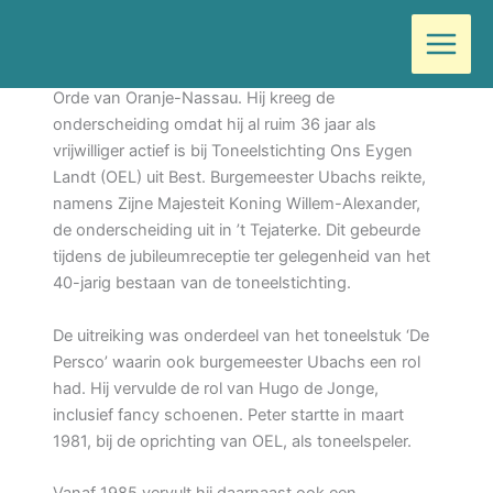
Ga
Door
Wilma
/
november 8, 2021
naar
de
Peter Adriaanse is zaterdag benoemd tot Lid in de
inhoud
Orde van Oranje-Nassau. Hij kreeg de
onderscheiding omdat hij al ruim 36 jaar als
vrijwilliger actief is bij Toneelstichting Ons Eygen
Landt (OEL) uit Best. Burgemeester Ubachs reikte,
namens Zijne Majesteit Koning Willem-Alexander,
de onderscheiding uit in ’t Tejaterke. Dit gebeurde
tijdens de jubileumreceptie ter gelegenheid van het
40-jarig bestaan van de toneelstichting.
De uitreiking was onderdeel van het toneelstuk ‘De
Persco’ waarin ook burgemeester Ubachs een rol
had. Hij vervulde de rol van Hugo de Jonge,
inclusief fancy schoenen. Peter startte in maart
1981, bij de oprichting van OEL, als toneelspeler.