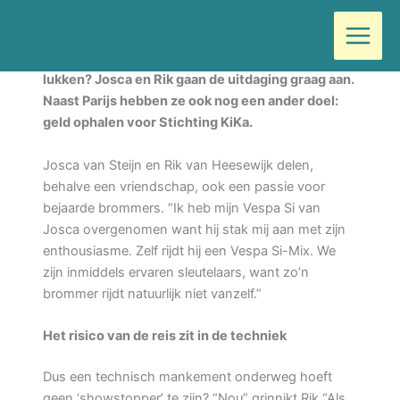
Ga
Door
Wilma
/
maart 12, 2023
naar
de
Van Breda naar Parijs op een oude Vespa, gaat dat
inhoud
lukken? Josca en Rik gaan de uitdaging graag aan.
Naast Parijs hebben ze ook nog een ander doel:
geld ophalen voor Stichting KiKa.
Josca van Steijn en Rik van Heesewijk delen,
behalve een vriendschap, ook een passie voor
bejaarde brommers. “Ik heb mijn Vespa Si van
Josca overgenomen want hij stak mij aan met zijn
enthousiasme. Zelf rijdt hij een Vespa Si-Mix. We
zijn inmiddels ervaren sleutelaars, want zo’n
brommer rijdt natuurlijk niet vanzelf.”
Het risico van de reis zit in de techniek
Dus een technisch mankement onderweg hoeft
geen ‘showstopper’ te zijn? “Nou” grinnikt Rik “Als