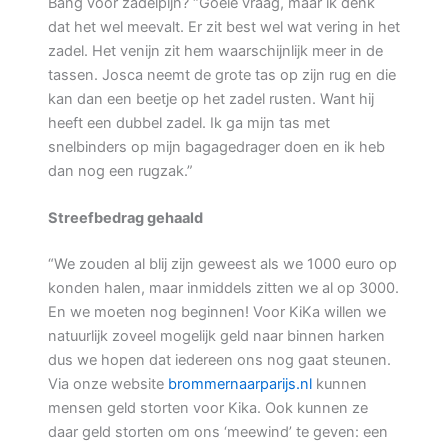
Bang voor zadelpijn? “Goeie vraag, maar ik denk
dat het wel meevalt. Er zit best wel wat vering in het
zadel. Het venijn zit hem waarschijnlijk meer in de
tassen. Josca neemt de grote tas op zijn rug en die
kan dan een beetje op het zadel rusten. Want hij
heeft een dubbel zadel. Ik ga mijn tas met
snelbinders op mijn bagagedrager doen en ik heb
dan nog een rugzak.”
Streefbedrag gehaald
“We zouden al blij zijn geweest als we 1000 euro op
konden halen, maar inmiddels zitten we al op 3000.
En we moeten nog beginnen! Voor KiKa willen we
natuurlijk zoveel mogelijk geld naar binnen harken
dus we hopen dat iedereen ons nog gaat steunen.
Via onze website
brommernaarparijs.nl
kunnen
mensen geld storten voor Kika. Ook kunnen ze
daar geld storten om ons ‘meewind’ te geven: een