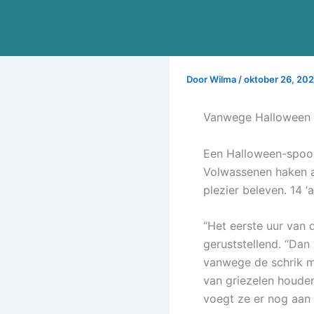
Ga
naar
de
inhoud
Door
Wilma
/
oktober 26, 20
Vanwege Halloween n
Een Halloween-spook
Volwassenen haken a
plezier beleven. 14 ‘a
“Het eerste uur van 
geruststellend. “Dan
vanwege de schrik m
van griezelen houden
voegt ze er nog aan 