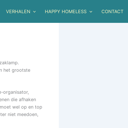
VERHALEN
HAPPY HOMELESS
CONTACT
 zaklamp.
n het grootste
-organisator,
senen die afhaken
 moet wel op en top
eter niet meedoen,