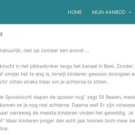
HOME
MIJN AANBOD
22
atuurlijk, niet op zomaar een avond …
tocht in het pikkedonker langs het kanaal in Best. Zonder
f omdat het te eng is, terwijl kinderen gewoon doorgaan e
cts’ zitten straks klaar om je achterna te zitten.
de Spooktocht slapen de spoken nog” zegt Sil Beelen, mede
 komen ze je nog niet achterna. Daarna wel! Er zijn volwas
aar verreweg de meeste kinderen vinden het geweldig. Je
!” Maar kinderen jonger dan acht jaar kunnen toch maar b
toe.