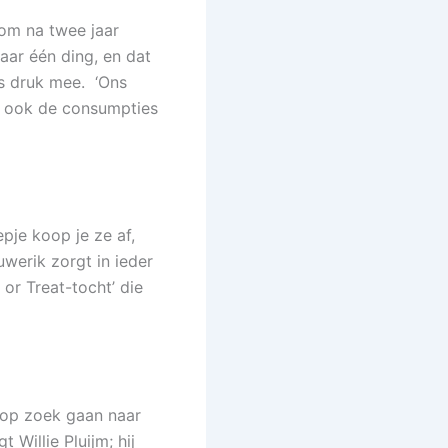
 om na twee jaar
aar één ding, en dat
rs druk mee. ‘Ons
rs ook de consumpties
pje koop je ze af,
uwerik zorgt in ieder
 or Treat-tocht’ die
 op zoek gaan naar
 Willie Pluijm; hij