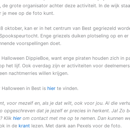
 de grote organisator achter deze activiteit. In de wijk st
je mee op de foto kunt.
8 oktober, kan er in het centrum van Best gegriezeld worde
Spookspeurtocht. Enge griezels duiken plotseling op en er
nnende voorspellingen doet.
 Halloween DippieBoe, want enge piraten houden zich in p
p het lijf. Ook overdag zijn er activiteiten voor deelnemers
een nachtmerries willen krijgen.
 Halloween in Best is
hier
te vinden.
ant, voor mezelf en, als je dat wilt, ook voor jou. Al die ver
 opgeschreven dat je jezelf er precies in herkent. Ja! Zo b
? Klik
hier
om contact met me op te nemen. Dan kunnen we
ook in de
krant
lezen. Met dank aan Pexels voor de foto.