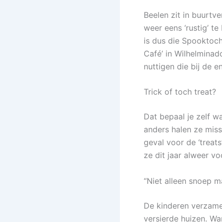
Beelen zit in buurtv
weer eens ‘rustig’ t
is dus die Spooktoch
Café’ in Wilhelminad
nuttigen die bij de e
Trick of toch treat?
Dat bepaal je zelf w
anders halen ze missc
geval voor de ‘treats
ze dit jaar alweer vo
“Niet alleen snoep m
De kinderen verzame
versierde huizen. Wan