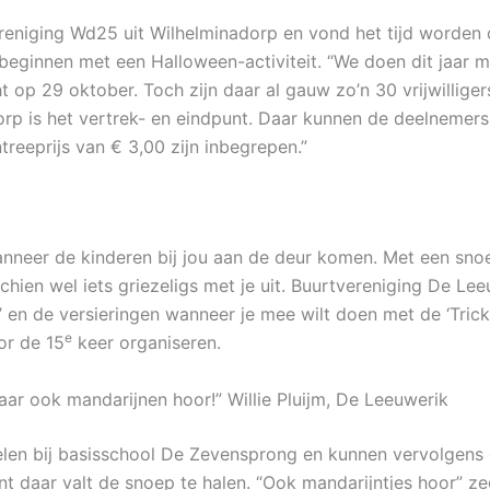
ereniging Wd25 uit Wilhelminadorp en vond het tijd worden
e beginnen met een Halloween-activiteit. “We doen dit jaar m
t op 29 oktober. Toch zijn daar al gauw zo’n 30 vrijwillige
orp is het vertrek- en eindpunt. Daar kunnen de deelneme
ntreeprijs van € 3,00 zijn inbegrepen.”
anneer de kinderen bij jou aan de deur komen. Met een snoe
hien wel iets griezeligs met je uit. Buurtvereniging De Lee
’ en de versieringen wanneer je mee wilt doen met de ‘Trick
e
or de 15
keer organiseren.
aar ook mandarijnen hoor!” Willie Pluijm, De Leeuwerik
len bij basisschool De Zevensprong en kunnen vervolgens
t daar valt de snoep te halen. “Ook mandarijntjes hoor” zegt