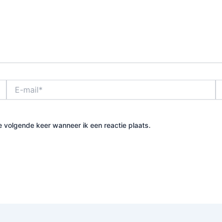
E-
Si
mail*
e volgende keer wanneer ik een reactie plaats.