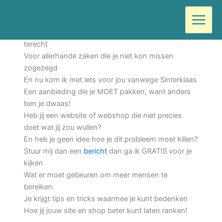
Ga
Door
Wilma
/
december 3, 2019
naar
de
Op Black Friday en Cyber Monday kon je goedkoop
inhoud
terecht
Voor allerhande zaken die je niet kon missen
zogezegd
En nu kom ik met iets voor jou vanwege Sinterklaas
Een aanbieding die je MOET pakken, want anders
ben je dwaas!
Heb jij een website of webshop die niet precies
doet wat jij zou wullen?
En heb je geen idee hoe je dit probleem moet killen?
Stuur mij dan een
bericht
dan ga ik GRATIS voor je
kijken
Wat er moet gebeuren om meer mensen te
bereiken.
Je krijgt tips en tricks waarmee je kunt bedenken
Hoe jij jouw site en shop beter kunt laten ranken!