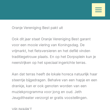
Ga
Door
Wilma
/
april 23, 2024
naar
de
Hebben jullie er ook zo’n zin in? In Koningsdag?
inhoud
Oranje Vereniging Best pakt uit
Ook dit jaar staat Oranje Vereniging Best garant
voor een mooie viering van Koningsdag. De
vrijmarkt, het fietsversieren en het defilé vinden
traditiegetrouw plaats. En op het Dorpsplein kun je
neerstrijken op het speciaal ingerichte terras.
Aan dat terras heeft de lokale horeca natuurlijk haar
steentje bijgedragen. Behalve van een hapje en een
drankje, kan er ook genoten worden van een
muziekprogramma voor jong en oud. Jeth
Jeugdtheater verzorgt er gratis voostellingen.
VRIJMARKT