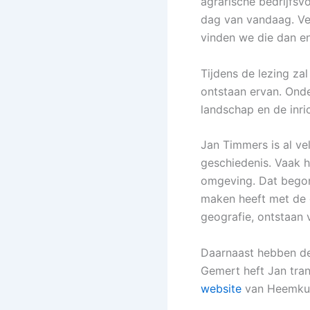
agrarische bedrijfsv
dag van vandaag. Ve
vinden we die dan e
Tijdens de lezing za
ontstaan ervan. Ond
landschap en de inri
Jan Timmers is al ve
geschiedenis. Vaak 
omgeving. Dat begon 
maken heeft met de g
geografie, ontstaan 
Daarnaast hebben de 
Gemert heft Jan tra
website
van Heemkund