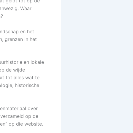
at geldt tot op de
aanwezig. Waar
n?
andschap en het
, grenzen in het
urhistorie en lokale
op de wijde
t tot alles wat te
ogie, historische
nenmateriaal over
n verzameld op de
en” op die website.