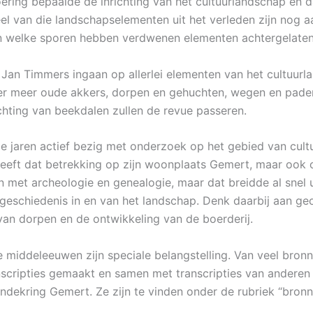
oering bepaalde de inrichting van het cultuurlandschap en d
el van die landschapselementen uit het verleden zijn nog 
n welke sporen hebben verdwenen elementen achtergelate
l Jan Timmers ingaan op allerlei elementen van het cultuurl
er meer oude akkers, dorpen en gehuchten, wegen en paden
chting van beekdalen zullen de revue passeren.
le jaren actief bezig met onderzoek op het gebied van cultu
heeft dat betrekking op zijn woonplaats Gemert, maar ook 
met archeologie en genealogie, maar dat breidde al snel ui
eschiedenis in en van het landschap. Denk daarbij aan geol
van dorpen en de ontwikkeling van de boerderij.
middeleeuwen zijn speciale belangstelling. Van veel bron
nscripties gemaakt en samen met transcripties van andere
ekring Gemert. Ze zijn te vinden onder de rubriek “bronn