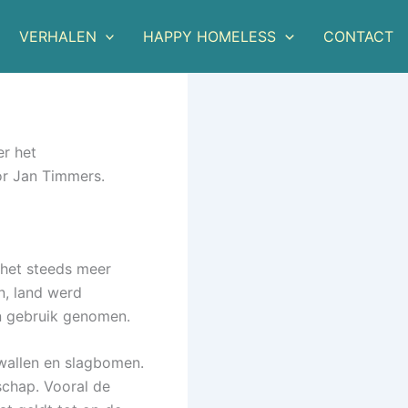
VERHALEN
HAPPY HOMELESS
CONTACT
er het
or Jan Timmers.
 het steeds meer
n, land werd
n gebruik genomen.
twallen en slagbomen.
schap. Vooral de