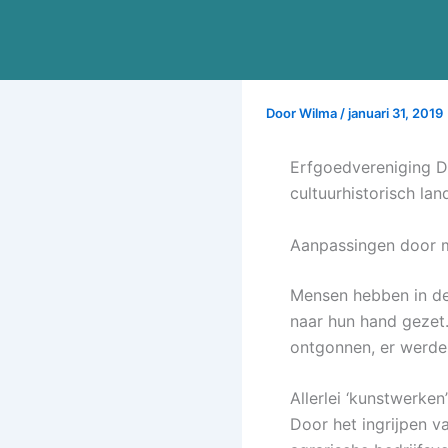
Ga
naar
de
inhoud
Door
Wilma
/
januari 31, 2019
Erfgoedvereniging D
cultuurhistorisch la
Aanpassingen door 
Mensen hebben in de
naar hun hand gezet
ontgonnen, er werde
Allerlei ‘kunstwerke
Door het ingrijpen 