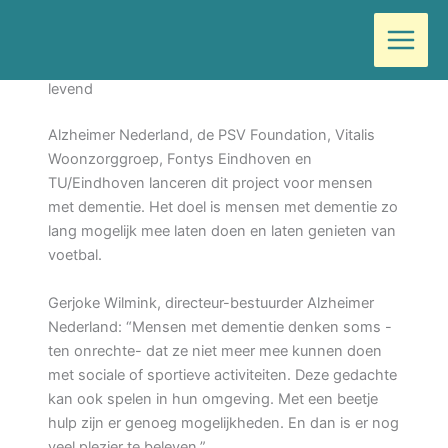
Ga
Door
Wilma
/
juli 2, 2021
naar
de
Met Tikkie Terug blijven voetbalherinneringen
inhoud
levend
Alzheimer Nederland, de PSV Foundation, Vitalis
Woonzorggroep, Fontys Eindhoven en
TU/Eindhoven lanceren dit project voor mensen
met dementie. Het doel is mensen met dementie zo
lang mogelijk mee laten doen en laten genieten van
voetbal.
Gerjoke Wilmink, directeur-bestuurder Alzheimer
Nederland: “Mensen met dementie denken soms -
ten onrechte- dat ze niet meer mee kunnen doen
met sociale of sportieve activiteiten. Deze gedachte
kan ook spelen in hun omgeving. Met een beetje
hulp zijn er genoeg mogelijkheden. En dan is er nog
veel plezier te beleven.”