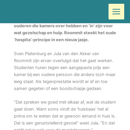
Ga
Door
Wilma
/
februari 14, 2023
naar
de
Studenten zonder woonruimte koppelen aan
inhoud
ouderen die kamers over hebben en ‘in’ zijn voor
wat gezelschap en hulp. Roommit steekt het oude
‘hospita’-principe in een nieuw jasje.
Sven Platenburg en Jula van den Akker van
Roommit zijn ervan overtuigd dat het gaat werken.
Studenten huren tegen een aangepaste prijs een
kamer bij een oudere persoon die anders toch maar
leeg staat. Als tegenprestatie wordt er af en toe
samen gegeten of een boodschapje gedaan.
“Dat spreken we goed met elkaar af, wat de student
gaat doen. Want soms vindt de ‘huisbaas’ het al
prima om te weten dat er gewoon iemand in huis is.
Dat is een geruststellend gevoel” weet Jula. “En dat