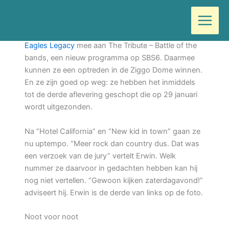
Ga
Door
Wilma
/
januari 28, 2022
naar
de
Basgitarist Erwin Pijl uit Best doet met zijn band
The
inhoud
Eagles Legacy
mee aan The Tribute – Battle of the
bands, een nieuw programma op SBS6. Daarmee
kunnen ze een optreden in de Ziggo Dome winnen.
En ze zijn goed op weg: ze hebben het inmiddels
tot de derde aflevering geschopt die op 29 januari
wordt uitgezonden.
Na “Hotel California” en “New kid in town” gaan ze
nu uptempo. “Meer rock dan country dus. Dat was
een verzoek van de jury” vertelt Erwin. Welk
nummer ze daarvoor in gedachten hebben kan hij
nog niet vertellen. “Gewoon kijken zaterdagavond!”
adviseert hij. Erwin is de derde van links op de foto.
Noot voor noot