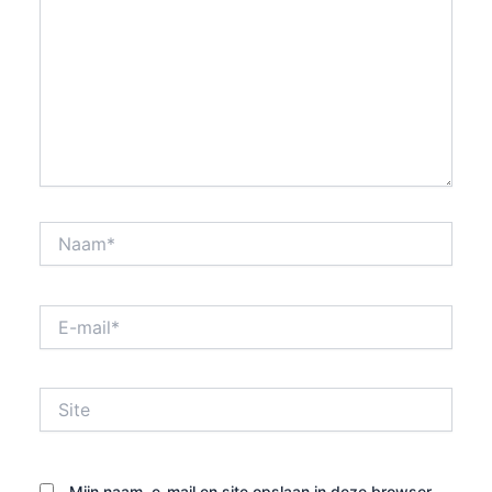
Naam*
E-
mail*
Site
Mijn naam, e-mail en site opslaan in deze browser