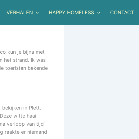
VERHALEN
HAPPY HOMELESS
CONTACT
ico kun je bijna met
n het strand. Ik was
 de toeristen bekende
bekijken in Plett.
 Deze witte haai
a verloop van tijd
ig raakte er niemand