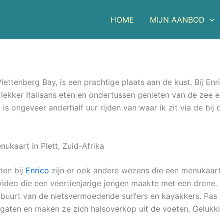
HOME
MIJN AANBOD
Plettenberg Bay, is een prachtige plaats aan de kust. Bij Enr
r lekker Italiaans eten en ondertussen genieten van de zee e
t is ongeveer anderhalf uur rijden van waar ik zit via de bij
nukaart in Plett, Zuid-Afrika
ten bij
Enrico
zijn er ook andere wezens die een menukaart 
e video die een veertienjarige jongen maakte met een drone.
buurt van de nietsvermoedende surfers en kayakkers. Pas n
 gaten en maken ze zich halsoverkop uit de voeten. Gelukk