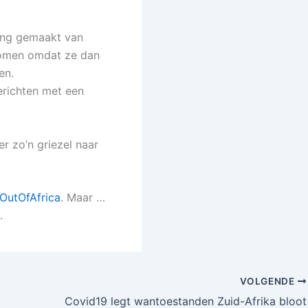
ing gemaakt van
komen omdat ze dan
en.
berichten met een
er zo’n griezel naar
OutOfAfrica
. Maar …
.
VOLGENDE
Covid19 legt wantoestanden Zuid-Afrika bloot