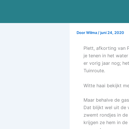
Ga
naar
de
inhoud
Door
Wilma
/
juni 24, 2020
Plett, afkorting van 
je tenen in het wate
er vorig jaar nog; he
Tuinroute.
Witte haai bekijkt me
Maar behalve de gas
Dat blijkt wel uit d
zwemt rondjes in de 
krijgen ze hem in de