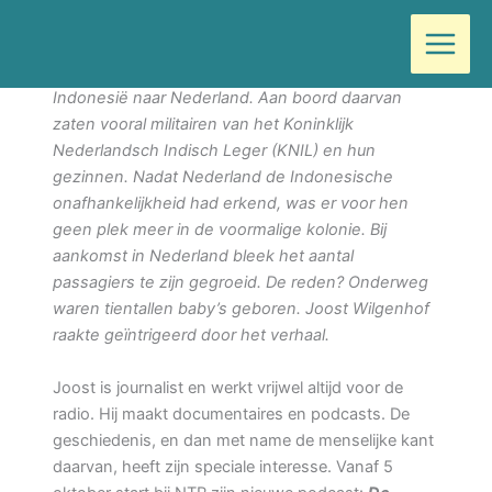
Ga
Door
Wilma
/
september 29, 2022
naar
de
In 1949 vertrokken ‘ooievaarsschepen’ vanuit
inhoud
Indonesië naar Nederland. Aan boord daarvan
zaten vooral militairen van het Koninklijk
Nederlandsch Indisch Leger (KNIL) en hun
gezinnen. Nadat Nederland de Indonesische
onafhankelijkheid had erkend, was er voor hen
geen plek meer in de voormalige kolonie. Bij
aankomst in Nederland bleek het aantal
passagiers te zijn gegroeid. De reden? Onderweg
waren tientallen baby’s geboren. Joost Wilgenhof
raakte geïntrigeerd door het verhaal.
Joost is journalist en werkt vrijwel altijd voor de
radio. Hij maakt documentaires en podcasts. De
geschiedenis, en dan met name de menselijke kant
daarvan, heeft zijn speciale interesse. Vanaf 5