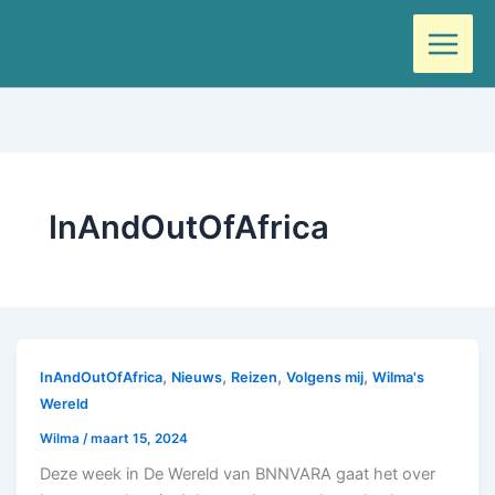
Ga
naar
de
inhoud
InAndOutOfAfrica
,
,
,
,
InAndOutOfAfrica
Nieuws
Reizen
Volgens mij
Wilma's
Wereld
Wilma
/
maart 15, 2024
Deze week in De Wereld van BNNVARA gaat het over