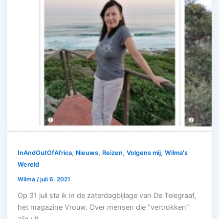
,
,
,
,
InAndOutOfAfrica
Nieuws
Reizen
Volgens mij
Wilma's
Wereld
Wilma
/
juli 6, 2021
Op 31 juli sta ik in de zaterdagbijlage van De Telegraaf,
het magazine Vrouw. Over mensen die “vertrokken”