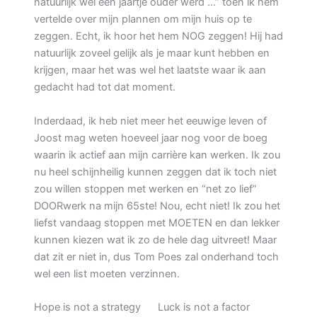
natuurlijk wel een jaartje ouder werd …” toen ik hem
vertelde over mijn plannen om mijn huis op te
zeggen. Echt, ik hoor het hem NOG zeggen! Hij had
natuurlijk zoveel gelijk als je maar kunt hebben en
krijgen, maar het was wel het laatste waar ik aan
gedacht had tot dat moment.
Inderdaad, ik heb niet meer het eeuwige leven of
Joost mag weten hoeveel jaar nog voor de boeg
waarin ik actief aan mijn carrière kan werken. Ik zou
nu heel schijnheilig kunnen zeggen dat ik toch niet
zou willen stoppen met werken en “net zo lief”
DOORwerk na mijn 65ste! Nou, echt niet! Ik zou het
liefst vandaag stoppen met MOETEN en dan lekker
kunnen kiezen wat ik zo de hele dag uitvreet! Maar
dat zit er niet in, dus Tom Poes zal onderhand toch
wel een list moeten verzinnen.
Hope is not a strategy Luck is not a factor