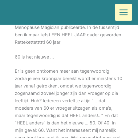
Ga
Door
Wilma
/
juli 1, 2020
naar
de
Het is alweer een poosje geleden dat ik als
inhoud
Menopause Magician publiceerde. In de tussentijd
ben ik maar liefst EEN HEEL JAAR ouder geworden!
Rettekettettttt! 60 jaar!
60 is het nieuwe …
Er is geen ontkomen meer aan tegenwoordig:
zodra je een kroonjaar bereikt wordt er minstens 10
jaar vanaf getrokken, omdat we tegenwoordig
zogenaamd zoveel jonger zijn dan vroeger op die
leeftijd. Huh? Iedereen vertelt je altijd ” …dat
moeders van 60 er vroeger uitzagen als oma’s,
maar tegenwoordig is dat HEEL anders!…” En dat
“HEEL anders” is dan het nieuwe … 50. Of 40. In
mijn geval: 60. Want het interesseert mij namelijk
geen hout hoe oud ik ben. Wat me wel interesseert