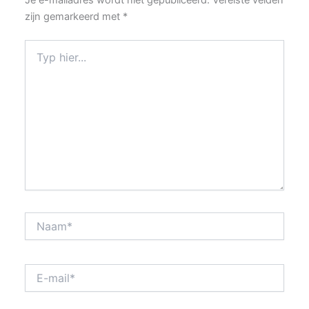
Je e-mailadres wordt niet gepubliceerd.
Vereiste velden
zijn gemarkeerd met
*
Typ
hier...
Naam*
E-
mail*