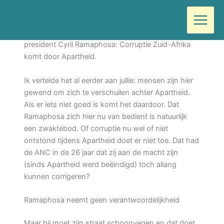
Ga
Door
Wilma
/
augustus 24, 2020
naar
de
Zuid-Afrika ontploft bijna door de opmerking van
inhoud
president Cyril Ramaphosa: Corruptie Zuid-Afrika
komt door Apartheid.
Ik vertelde het al eerder aan jullie: mensen zijn hier
gewend om zich te verschuilen achter Apartheid.
Als er iets niet goed is komt het daardoor. Dat
Ramaphosa zich hier nu van bedient is natuurlijk
een zwaktebod. Of corruptie nu wel of niet
ontstond tijdens Apartheid doet er niet toe. Dat had
de ANC in de 26 jaar dat zij aan de macht zijn
(sinds Apartheid werd beëindigd) toch allang
kunnen corrigeren?
Ramaphosa neemt geen verantwoordelijkheid
Maar hij moet zijn straat schoonvegen en dat doet